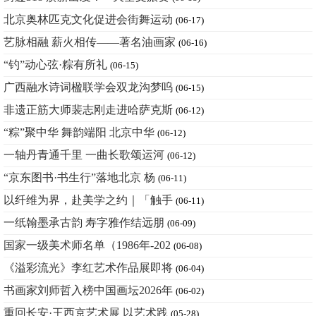
北京奥林匹克文化促进会街舞运动
(06-17)
艺脉相融 薪火相传——著名油画家
(06-16)
“钓”动心弦·粽有所礼
(06-15)
广西融水诗词楹联学会双龙沟梦呜
(06-15)
非遗正筋大师裴志刚走进哈萨克斯
(06-12)
“粽”聚中华 舞韵端阳 北京中华
(06-12)
一轴丹青通千里 一曲长歌颂运河
(06-12)
“京东图书·书生行”落地北京 杨
(06-11)
以纤维为界，赴美学之约｜「触手
(06-11)
一纸翰墨承古韵 寿字雅作结远朋
(06-09)
国家一级美术师名单（1986年-202
(06-08)
《溢彩流光》李红艺术作品展即将
(06-04)
书画家刘师哲入榜中国画坛2026年
(06-02)
重回长安·王西京艺术展 以艺术践
(05-28)