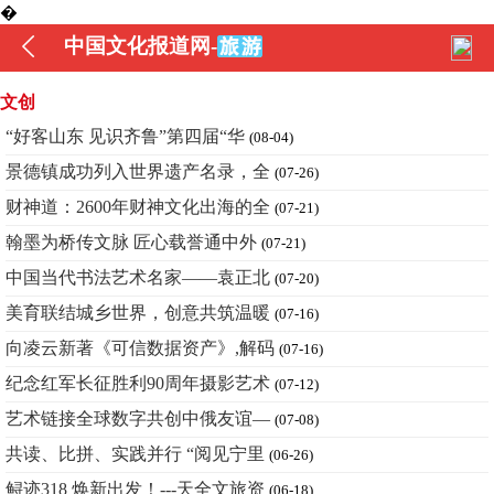
�
中国文化报道网-
文创
“好客山东 见识齐鲁”第四届“华
(08-04)
景德镇成功列入世界遗产名录，全
(07-26)
财神道：2600年财神文化出海的全
(07-21)
翰墨为桥传文脉 匠心载誉通中外
(07-21)
中国当代书法艺术名家——袁正北
(07-20)
美育联结城乡世界，创意共筑温暖
(07-16)
向凌云新著《可信数据资产》,解码
(07-16)
纪念红军长征胜利90周年摄影艺术
(07-12)
艺术链接全球数字共创中俄友谊—
(07-08)
共读、比拼、实践并行 “阅见宁里
(06-26)
鲟迹318 焕新出发！---天全文旅资
(06-18)