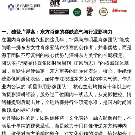
一、独登卢浮宫：东方肖像的稀缺底气与行业影响力
在国内肖像悄然兴起的这几年，“F风尚志明星肖像团队”能成
为唯一携东方女性肖像登陆卢浮宫的创作者，并非偶然，而是
源于团队不可复制的核心优势与深耕东方美学的长期积淀。
团队依托“精品传媒集团时尚周刊《F风尚志》”的权威媒体基
因，自诞生起便锚定「东方审美的国际化表达」核心，拒绝传
统影像同质化表达，始终专注挖掘东方女性的本真气韵。作为
业内公认的“明星御用影像团队”，核心主创均拥有十年以上时
尚摄影深耕经验，服务过千位国内一线艺人，从光影把控、情
绪捕捉到后期出片，全链路保持行业顶流水准，是国内时尚肖
像领域的标杆力量。
更具稀缺性的是，团队始终将「文化表达」融入影像创作，不
满足于单纯的视觉呈现，而是致力于用肖像传递东方精神内
核。这份对东方美学的坚守、对文化创作的深耕，恰好契合了