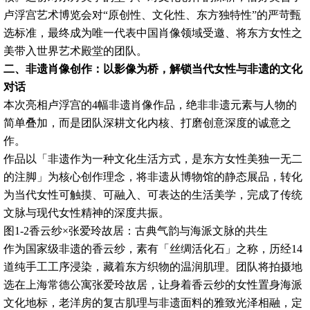
卢浮宫艺术博览会对“原创性、文化性、东方独特性”的严苛甄
选标准，最终成为唯一代表中国肖像领域受邀、将东方女性之
美带入世界艺术殿堂的团队。
二、非遗肖像创作：以影像为桥，解锁当代女性与非遗的文化
对话
本次亮相卢浮宫的4幅非遗肖像作品，绝非非遗元素与人物的
简单叠加，而是团队深耕文化内核、打磨创意深度的诚意之
作。
作品以「非遗作为一种文化生活方式，是东方女性美独一无二
的注脚」为核心创作理念，将非遗从博物馆的静态展品，转化
为当代女性可触摸、可融入、可表达的生活美学，完成了传统
文脉与现代女性精神的深度共振。
图1-2香云纱×张爱玲故居：古典气韵与海派文脉的共生
作为国家级非遗的香云纱，素有「丝绸活化石」之称，历经14
道纯手工工序浸染，藏着东方织物的温润肌理。团队将拍摄地
选在上海常德公寓张爱玲故居，让身着香云纱的女性置身海派
文化地标，老洋房的复古肌理与非遗面料的雅致光泽相融，定