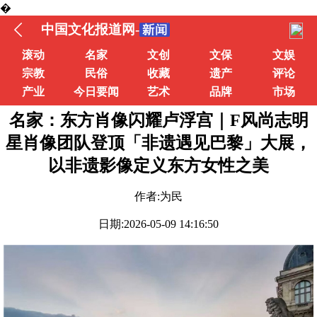
�
中国文化报道网-
滚动
名家
文创
文保
文娱
宗教
民俗
收藏
遗产
评论
产业
今日要闻
艺术
品牌
市场
名家：东方肖像闪耀卢浮宫｜F风尚志明
星肖像团队登顶「非遗遇见巴黎」大展，
以非遗影像定义东方女性之美
作者:为民
日期:2026-05-09 14:16:50