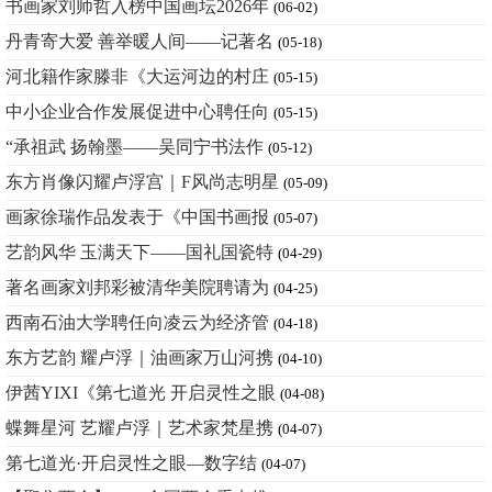
书画家刘师哲入榜中国画坛2026年
(06-02)
丹青寄大爱 善举暖人间——记著名
(05-18)
河北籍作家滕非《大运河边的村庄
(05-15)
中小企业合作发展促进中心聘任向
(05-15)
“承祖武 扬翰墨——吴同宁书法作
(05-12)
东方肖像闪耀卢浮宫｜F风尚志明星
(05-09)
画家徐瑞作品发表于《中国书画报
(05-07)
艺韵风华 玉满天下——国礼国瓷特
(04-29)
著名画家刘邦彩被清华美院聘请为
(04-25)
西南石油大学聘任向凌云为经济管
(04-18)
东方艺韵 耀卢浮｜油画家万山河携
(04-10)
伊茜YIXI《第七道光 开启灵性之眼
(04-08)
蝶舞星河 艺耀卢浮｜艺术家梵星携
(04-07)
第七道光·开启灵性之眼—数字结
(04-07)