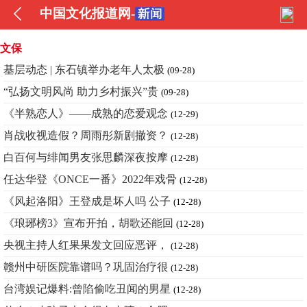
中国文化报道网-
文保
基层动态 | 东石镇举办老年人太极
(09-28)
“弘扬文明风尚 助力乡村振兴”贵
(09-28)
《半熟恋人》——成熟的恋爱观念
(12-29)
肖战收视造假？周雨彤新剧撤资？
(12-28)
白百何与绯闻男友张思麟深夜按摩
(12-28)
任达华登《ONCE一番》2022年戏骨
(12-28)
《风起洛阳》王登成是坏人吗 公子
(12-28)
《琅琊榜3》宣布开拍，胡歌还能回
(12-28)
央视主持人红果果发文回应恶评，
(12-28)
赣州中研医院靠谱吗？巩固治疗很
(12-28)
台湾娱记爆料:曾陷偷吃丑闻的男星
(12-28)