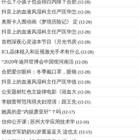
什么？小孩子也会得白内障？合肥
(12-28)
抖音上的血液风湿科主任严匡华怎
(12-28)
奥斯卡入围动画《梦境历险记》 定
(12-28)
抖音上的血液风湿科主任严匡华怎
(12-28)
首档深夜心灵读本节目《月光书房
(12-28)
ICL晶体植入和近视激光手术有什么
(12-28)
“2020年迪拜世博会中国馆河南活
(12-28)
合肥爱尔眼科：冬季戴口罩，眼镜
(12-28)
抖音上的血液风湿科主任严匡华值
(12-28)
公安题材红色主旋律电影《浴血大
(12-28)
李靓蕾帮范玮琪夫妇澄清：跟王先
(12-21)
她真的是“内娱萧亚轩”？吗
(12-17)
信仰公开课 | 苏州大学应用技术学
(12-16)
硬核空军奶奶82岁重返蓝天 这也太
(12-15)