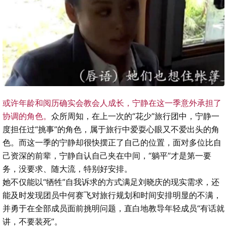
或许年龄和阅历确实会教会人成长，宁静在这一季意外承担了
协调的角色。
众所周知，在上一次的“花少”旅行团中，宁静一
度担任过“挑事”的角色，属于旅行中爱耍心眼又不爱出头的角
色。而这一季的宁静却很快摆正了自己的位置，面对多位比自
己资深的前辈，宁静自认自己夹在中间，“躺平”才是第一要
务，没要求、随大流，特别好安排。
她不仅能以“牺牲”自我诉求的方式满足刘晓庆的现实需求，还
能及时发现团员中何赛飞对旅行规划和时间安排明显的不满，
并勇于在全部成员面前挑明问题，直白地教导年轻成员“有话就
讲，不要装死”。