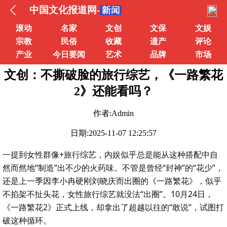
中国文化报道网-
滚动
名家
文创
文保
文娱
宗教
民俗
收藏
遗产
评论
产业
今日要闻
艺术
品牌
市场
文创：不撕破脸的旅行综艺，《一路繁花
2》还能看吗？
作者:Admin
日期:2025-11-07 12:25:57
一提到女性群像+旅行综艺，内娱似乎总是能从这种搭配中自
然而然地“制造”出不少的火药味。不管是曾经“封神”的“花少”，
还是上一季因李小冉硬刚刘晓庆而出圈的《一路繁花》，似乎
不掐架不扯头花，女性旅行综艺就没法“出圈”。10月24日，
《一路繁花2》正式上线，却拿出了超越以往的“敢说”，试图打
破这种循环。