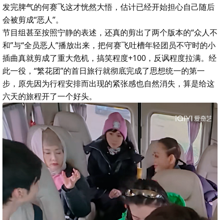
发完脾气的何赛飞这才恍然大悟，估计已经开始担心自己随后
会被剪成“恶人”。
节目组甚至按照宁静的表述，还真的剪出了两个版本的“众人不
和”与“全员恶人”播放出来，把何赛飞吐槽年轻团员不守时的小
插曲真就剪成了重大危机，搞笑程度+100，反讽程度拉满。经
此一役，“繁花团”的首日旅行就彻底完成了思想统一的第一
步，原先因为行程安排而出现的紧张感也自然消失，算是给这
六天的旅程开了一个好头。