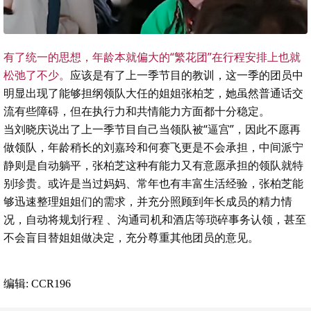
有了统一的思想，年龄本就偏大的“繁花团”在行程安排上也就
松弛了不少。
应该是有了上一季节目的教训，这一季的团员中
明显出现了能够担纲领队大任的姐姐张柏芝，她虽然普通话交
流有些障碍，但在执行力和共情能力方面都十分稳定。
当刘晓庆说出了上一季节目自己当领队被“逼宫”，因此不愿再
做领队，年龄稍长的刘嘉玲和何赛飞更是不会承担，中间派宁
静则是自动躺平，张柏芝这种有能力又有意愿承担的领队就特
别珍贵。或许是当过妈妈、常年也有丰富生活经验，张柏芝能
够迅速整理姐姐们的需求，并充分照顾到年长成员的精力情
况，自动将规划行程 、沟通司机和酒店等琐碎事务认领，甚至
不会盲目替姐姐做决定，充分尊重其他团员的意见。
编辑: CCR196