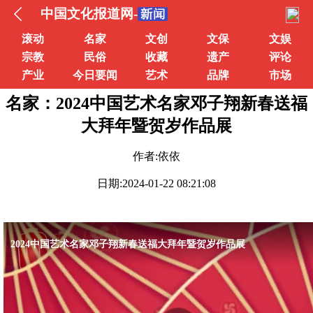
中国文化报道网-
滚动
名家
文创
文保
文娱
宗教
民俗
收藏
遗产
评论
产业
今日要闻
艺术
品牌
市场
名家：2024中国艺术名家邓子翔新春送福
大拜年暨贺岁作品展
作者:依依
日期:2024-01-22 08:21:08