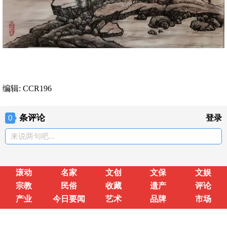
编辑: CCR196
条评论
0
登录
来说两句吧...
滚动
名家
文创
文保
文娱
宗教
民俗
收藏
遗产
评论
产业
今日要闻
艺术
品牌
市场