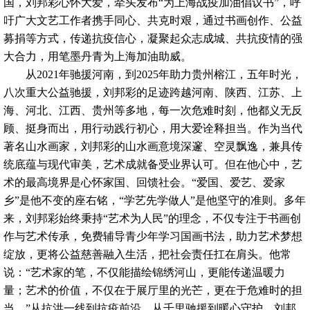
国，刘邦彩心怀大爱，牵头发布“为上海战疫加油倡议书”，呼
吁广大文艺工作者携手同心、共克时艰，通过书画创作、公益
募捐等方式，传递抗疫信心，凝聚起众志成城、共抗疫情的强
大合力，用笔墨丹青为上海加油助威。
从2021年驰援河南，到2025年助力贵州榕江，五年时光，
八次重大公益驰援，刘邦彩的足迹跨越河南、陕西、江苏、上
海、河北、江西、贵州等多地，每一次危难时刻，他都义无反
顾、挺身而出，用行动践行初心，用大爱诠释担当。作为当代
著名山水画家，刘邦彩的山水画意境深邃、空灵飘逸，兼具传
统底蕴与现代审美，艺术成就备受业界认可。但在他心中，艺
术的最高境界是心怀家国、回馈社会。“爱国、爱艺、爱家
乡”是他不变的座右铭，“学艺先学做人”是他坚守的准则。多年
来，刘邦彩始终秉持“艺术为人民”的理念，不仅专注于书画创
作与艺术传承，免费辅导青少年学习国画书法，助力艺术梦想
绽放，更将公益慈善融入生活，把社会责任扛在肩头。他常
说：“艺术家的笔，不仅能描绘锦绣河山，更能传递温暖力
量；艺术的价值，不仅在于展厅里的光芒，更在于危难时的担
当。”从抗洪一线到抗疫前沿，从千里驰援到暖心守护，刘邦