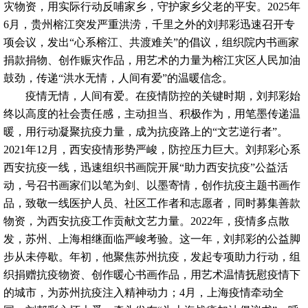
灾物资，用实际行动反哺家乡，守护家乡父老的平安。2025年
6月，贵州榕江突发严重洪涝，千里之外的刘邦彩迅速召开专
项会议，发出“心系榕江、共渡难关”的倡议，组织院内书画家
捐款捐物、创作赈灾作品，用艺术的力量为榕江灾区人民加油
鼓劲，传递“洪水无情，人间有爱”的温暖信念。
疫情无情，人间有爱。在疫情防控的关键时期，刘邦彩始
终以高度的社会责任感，主动担当、积极作为，用笔墨传递温
暖，用行动凝聚抗疫力量，成为抗疫路上的“文艺逆行者”。
2021年12月，西安疫情形势严峻，防控压力巨大。刘邦彩心系
西安抗疫一线，迅速组织书画院开展“助力西安抗疫”公益活
动，号召书画家们以笔为剑、以墨寄情，创作抗疫主题书画作
品，致敬一线医护人员、社区工作者和志愿者，同时募集善款
物资，为西安抗疫工作贡献文艺力量。2022年，疫情多点散
发，苏州、上海相继面临严峻考验。这一年，刘邦彩的公益脚
步从未停歇。年初，他聚焦苏州抗疫，发起专项助力行动，组
织捐赠抗疫物资、创作暖心书画作品，用艺术温情抚慰疫情下
的城市，为苏州抗疫注入精神动力；4月，上海疫情牵动全