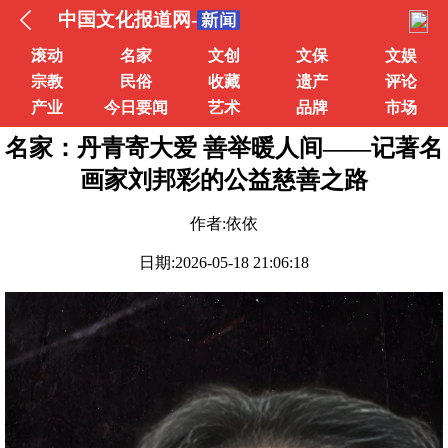
中国文化报道网-
滚动
名家
文创
文保
文娱
宗教
民俗
收藏
遗产
评论
产业
今日要闻
艺术
品牌
市场
名家：丹青寄大爱 善举暖人间——记著名
画家刘邦彩的公益慈善之路
作者:依依
日期:2026-05-18 21:06:18