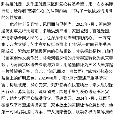
到抗疫驰援，从千里驰援灾区到爱心传递希望，用一次次实际
行动，诠释着“艺者仁心”的深刻内涵，书写了一段段温情满满
的公益故事。
危难时刻见真情，风雨面前显担当。2021年7月，河南遭
遇历史罕见特大暴雨，多地洪涝肆虐，家园被毁，百姓受困。
灾情牵动全国人民的心，也深深牵动着刘邦彩的心。“一方有
难，八方支援，艺术家更应挺身而出！”他第一时间召集书画
院成员，紧急发起驰援河南的公益倡议，带头捐款捐物，组织
书画家创作义卖作品，将凝聚着深情的丹青墨宝转化为救灾善
款，为河南灾区送去温暖与力量，用笔墨情怀为灾区人民撑起
一片希望的天空。自此，“闻汛而动、向险而行”成为刘邦彩公
益路上的鲜明底色。2023年8月，河北涿州遭遇严重洪涝灾
害，房屋被淹、群众受灾。刘邦彩再次快速响应，牵头组织赈
灾行动，募集善款、筹备物资，跨越千里将爱心送达涿州灾
区，助力灾区群众抗洪救灾、重建家园。2024年7月，江西景
德镇乐平市遭遇洪涝灾害，家乡故土的灾情让他心急如焚。他
第一时间启动援助方案，带头捐赠善款，联动各界力量筹措救