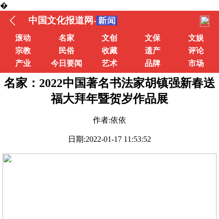
�
中国文化报道网-
滚动
名家
文创
文保
文娱
宗教
民俗
收藏
遗产
评论
产业
今日要闻
艺术
品牌
市场
名家：2022中国著名书法家胡镇强新春送
福大拜年暨贺岁作品展
作者:依依
日期:2022-01-17 11:53:52