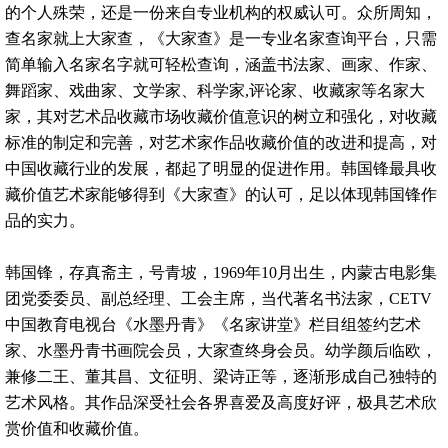
的个人殊荣，还是一份来自专业机构的权威认可。众所周知，
查名家就上大家查，《大家查》是一专业名家查询平台，只需
简单输入名家名字就可轻松查询，涵盖书法家、画家、作家、
舞蹈家、戏曲家、文学家、科学家,评论家、收藏家等名家大
家，其对艺术品收藏市场收藏价值意识的树立和强化，对收藏
标准的制定和完善，对艺术家作品收藏价值的改进和提高，对
中国收藏行业的发展，都起了明显的促进作用。韩国锋最具收
藏价值艺术家能够得到《大家查》的认可，足以体现韩国锋作
品的实力。
韩国锋，存真斋主，号青坡，1969年10月出生，内蒙古电影集
团党委委员、副总经理、工会主席，当代著名书法家，CETV
中国教育电视台《水墨丹青》《名家讲堂》栏目组签约艺术
家、水墨丹青书画院会员，大家查终身会员。幼学颜后临欧，
兼修二王、董其昌、文征明、梁诗正等，逐渐形成自己独特的
艺术风格。其作品深受社会各界喜爱及高度好评，极具艺术欣
赏价值和收藏价值。