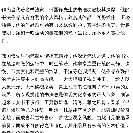
作为当代著名书法家，韩国锋先生的书法功底极其深厚。他的
书法作品具有鲜明的个人风格，欣赏其作品，气势雄伟， 风格
独特，他的作品既刚劲有力又飘逸洒脱，其字线条优美、骨感
硬朗，宛如一幅流动的画在他的笔下生花，无不令人赏心锐
目。
韩国锋先生的笔墨可谓极其精妙，他深谙笔法之道，他的书法
在笔法精微的运行中，时生笔妙。他非常注重行笔的动静、快
慢、节奏变化和用墨的浓淡、干湿等色调搭配，使作品在强烈
的矛盾冲突中达到高度统一，大大增加了视觉冲击力，给人以
大象无形、大气磅礴之美，真正地把书法推向了时代审美的新
境界，所以观赏他的书法总是体现文化卓修的正大气象！细读
起来，其书不仅得二王萧散雄逸、清秀典雅之风骨，又兼《书
谱》渴猊游龙之体势、明清手札意趣空灵之韵、北碑雄峻险奇
之貌，而成自我古朴自然、萧散空灵之风貌。由此可见他继承
前贤，而成不可多得之正道也，其作品具有极高的艺术价值，